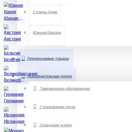
мультимодальные
перевозки грузов как
Страны Азии
внутри страны, та..
Южная Корея
Южная Европа
Австрия
Перевозимые товары
Бельгия
Дополнительные услуги
Великобритания
Таможенное оформление
Германия
Страхование груза
Ирландия
Складские услуги