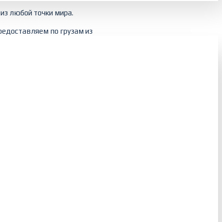
из любой точки мира.
редоставляем по грузам из
ским, железнодорожным
тственность за сохранность
до места назначения.
груза и его охрана в пути.
НАЯ ЕВРОПА
ЮЖНАЯ ЕВРОПА