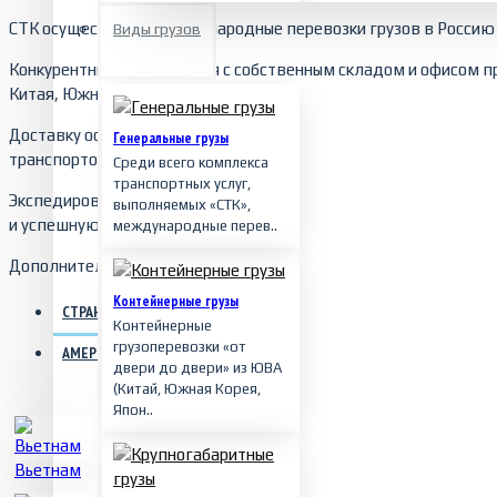
Автомобильные
СТК осуществляет международные перевозки грузов в Россию 
Виды грузов
перевозки грузов по-
прежнему удерживают
Конкурентные направления с собственным складом и офисом п
лидирующие позиции в
Китая, Южной Кореи, Латвии, Германии и Италии.
транс..
Доставку осуществляем: автомобильным, авиационным, мор
Генеральные грузы
транспортом.
Среди всего комплекса
транспортных услуг,
Экспедирование грузов специалистом СТК, который несет отве
выполняемых «СТК»,
и успешную доставку товара, в оговоренные договором сроки, 
международные перев..
Дополнительными возможными услугами являются страхование 
Контейнерные грузы
СТРАНЫ АЗИИ
ЗАПАДНАЯ ЕВРОПА
ВОСТОЧНАЯ ЕВРОПА
СЕВЕР
Железнодорожные перевозки
Контейнерные
Транспортная компания
грузоперевозки «от
АМЕРИКА
"СТК" - это надежный
двери до двери» из ЮВА
партнер в организации
(Китай, Южная Корея,
международных ж..
Япон..
Вьетнам