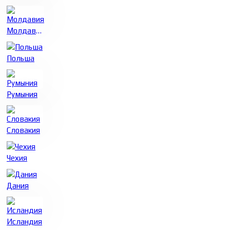
Молдавия
Польша
Румыния
Словакия
Чехия
Дания
Исландия