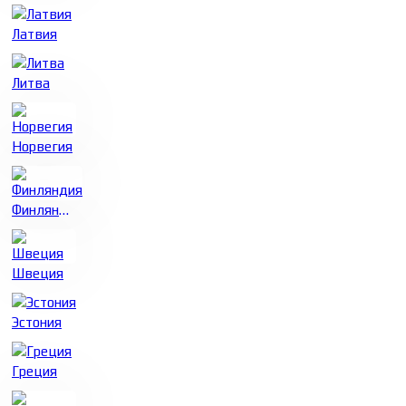
Латвия
Литва
Норвегия
Финляндия
Швеция
Эстония
Греция