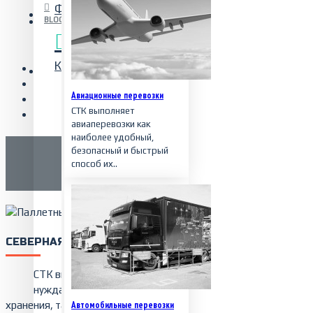
Фобос
Таможенный пост
BLOG
Контакты
О нас
Авиационные перевозки
СТК выполняет
авиаперевозки как
наиболее удобный,
безопасный и быстрый
способ их..
СЕВЕРНАЯ ТРАНСПОРТНАЯ КОМПАНИЯ
СТК выполняет полный комплекс логистических услуг вс
нуждающимся в оптимальных условиях для грузоперевоз
хранения, таможенном оформлении и оптимизации ВЭД.
Автомобильные перевозки