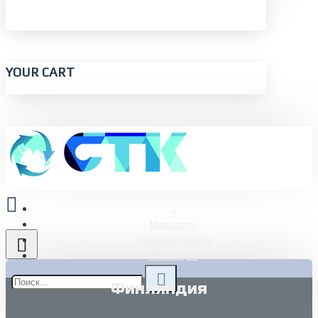
YOUR CART
Маршруты
Северная Европа
Финляндия
Финляндия