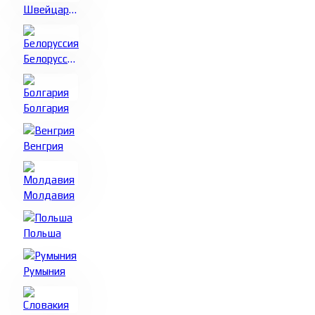
Швейцария
Белоруссия
Болгария
Венгрия
Молдавия
Польша
Румыния